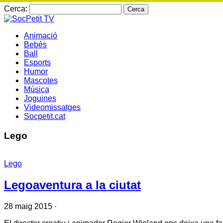
Cerca:
Animació
Bebès
Ball
Esports
Humor
Mascotes
Música
Joguines
Videomissatges
Socpetit.cat
Lego
Lego
Legoaventura a la ciutat
28 maig 2015
·