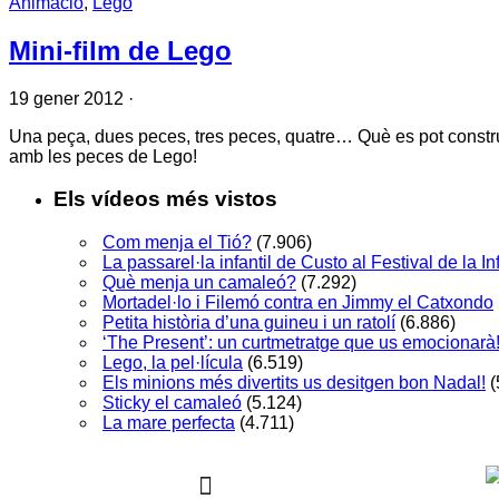
Animació
,
Lego
Mini-film de Lego
19 gener 2012
·
Una peça, dues peces, tres peces, quatre… Què es pot construir
amb les peces de Lego!
Els vídeos més vistos
Com menja el Tió?
(7.906)
La passarel·la infantil de Custo al Festival de la 
Què menja un camaleó?
(7.292)
Mortadel·lo i Filemó contra en Jimmy el Catxondo
Petita història d’una guineu i un ratolí
(6.886)
‘The Present’: un curtmetratge que us emocionarà
Lego, la pel·lícula
(6.519)
Els minions més divertits us desitgen bon Nadal!
(
Sticky el camaleó
(5.124)
La mare perfecta
(4.711)