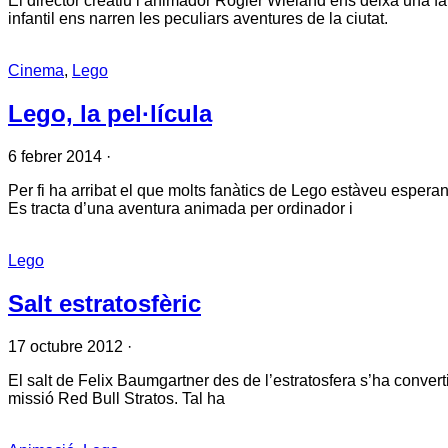
El director creatiu i animador Rogier Wieland ens deixa una 
infantil ens narren les peculiars aventures de la ciutat.
Cinema
,
Lego
Lego, la pel·lícula
6 febrer 2014
·
Per fi ha arribat el que molts fanàtics de Lego estàveu esperan
Es tracta d’una aventura animada per ordinador i
Lego
Salt estratosfèric
17 octubre 2012
·
El salt de Felix Baumgartner des de l’estratosfera s’ha converti
missió Red Bull Stratos. Tal ha