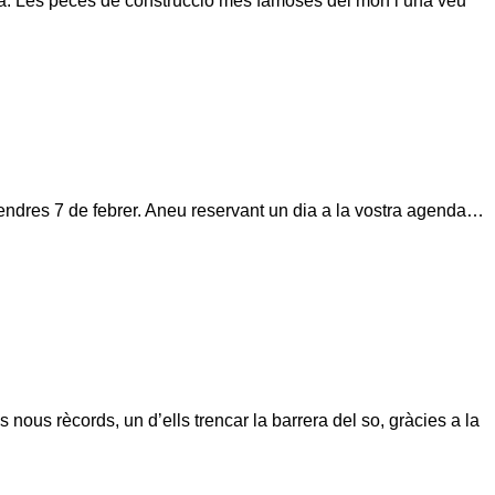
na. Les peces de construcció més famoses del món i una veu
ivendres 7 de febrer. Aneu reservant un dia a la vostra agenda…
 nous rècords, un d’ells trencar la barrera del so, gràcies a la