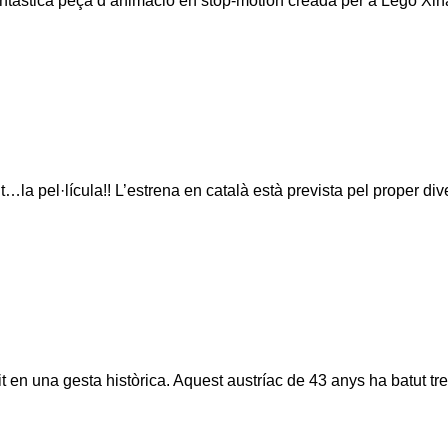
fantàstica peça d’animació en stop-motion creada per a Lego Xi
t…la pel·lícula!! L’estrena en català està prevista pel proper d
t en una gesta històrica. Aquest austríac de 43 anys ha batut tres