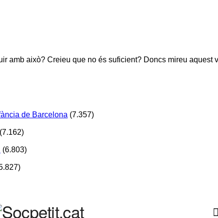
 amb això? Creieu que no és suficient? Doncs mireu aquest vídeo
Infància de Barcelona
(7.357)
(7.162)
!
(6.803)
5.827)