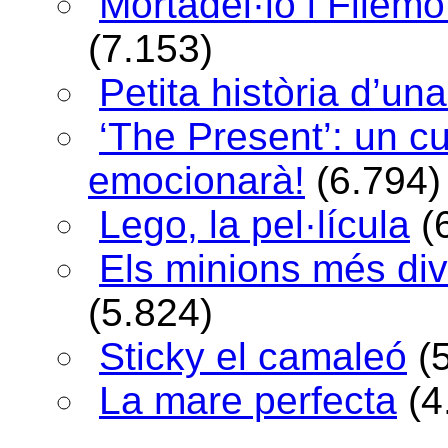
Mortadel·lo i Filem
(7.153)
Petita història d’una
‘The Present’: un c
emocionarà!
(6.794)
Lego, la pel·lícula
(
Els minions més div
(5.824)
Sticky el camaleó
(
La mare perfecta
(4