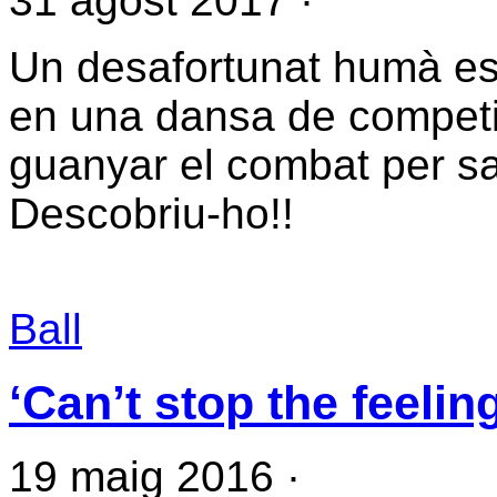
31 agost 2017
·
Un desafortunat humà es 
en una dansa de competic
guanyar el combat per sa
Descobriu-ho!!
Ball
‘Can’t stop the feeli
19 maig 2016
·