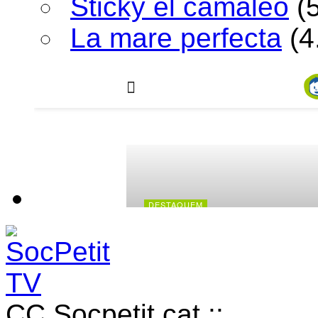
Sticky el camaleó
(
La mare perfecta
(4
CC Socpetit.cat ::