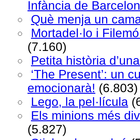
Infància de Barcelo
Què menja un cama
Mortadel·lo i Filem
(7.160)
Petita història d’una
‘The Present’: un c
emocionarà!
(6.803)
Lego, la pel·lícula
(
Els minions més div
(5.827)