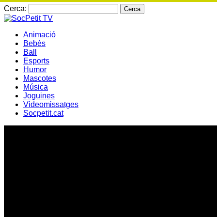
Cerca:
Animació
Bebès
Ball
Esports
Humor
Mascotes
Música
Joguines
Videomissatges
Socpetit.cat