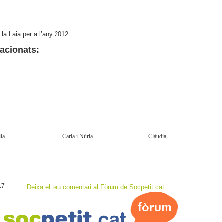
 la Laia per a l’any 2012.
lacionats:
la
Carla i Núria
Clàudia
17
Deixa el teu comentari al Fòrum de Socpetit.cat