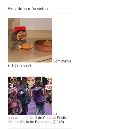
Els vídeos més vistos
Com menja
el Tió?
(7.897)
La
passarel·la infantil de Custo al Festival
de la Infància de Barcelona
(7.346)