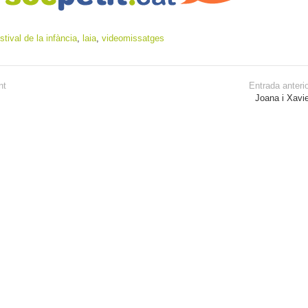
stival de la infància
,
laia
,
videomissatges
nt
Entrada anteri
Joana i Xavi