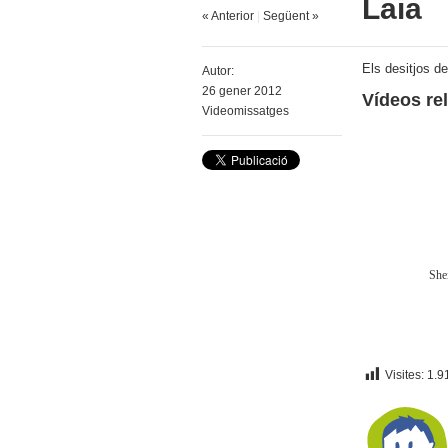
Laia
« Anterior
|
Següent »
Els desitjos de
Autor:
26 gener 2012
Vídeos re
Videomissatges
Shei
Visites:
1.9