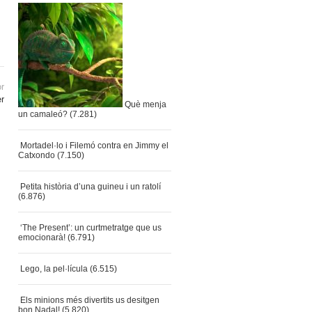
or
er
Què menja
un camaleó?
(7.281)
Mortadel·lo i Filemó contra en Jimmy el
Catxondo
(7.150)
Petita història d’una guineu i un ratolí
(6.876)
‘The Present’: un curtmetratge que us
emocionarà!
(6.791)
Lego, la pel·lícula
(6.515)
Els minions més divertits us desitgen
bon Nadal!
(5.820)