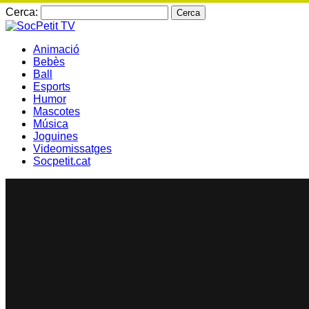
Cerca:
Animació
Bebès
Ball
Esports
Humor
Mascotes
Música
Joguines
Videomissatges
Socpetit.cat