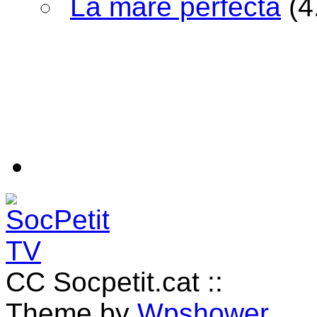
La mare perfecta
(4
CC Socpetit.cat ::
Theme by
Wpshower