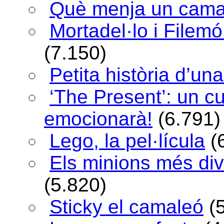
Què menja un cama
Mortadel·lo i Filem
(7.150)
Petita història d’una
‘The Present’: un c
emocionarà!
(6.791)
Lego, la pel·lícula
(
Els minions més div
(5.820)
Sticky el camaleó
(