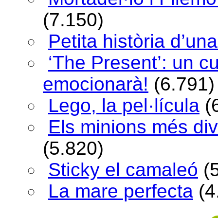
(7.150)
Petita història d’una
‘The Present’: un c
emocionarà!
(6.791)
Lego, la pel·lícula
(
Els minions més div
(5.820)
Sticky el camaleó
(
La mare perfecta
(4