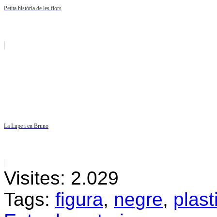
Petita història de les flors
La Lupe i en Bruno
Visites:
2.029
Tags:
figura
,
negre
,
plast