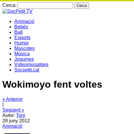
Cerca:
Animació
Bebès
Ball
Esports
Humor
Mascotes
Música
Joguines
Videomissatges
Socpetit.cat
Wokimoyo fent voltes
« Anterior
|
Següent »
Autor:
Toni
28 juny 2012
Animació