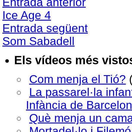
Entrada anterior
Ice Age 4
Entrada següent
Som Sabadell
Els vídeos més visto
Com menja el Tió?
La passarel·la infan
Infància de Barcelo
Què menja un cama
Mortadel·lo i Filem