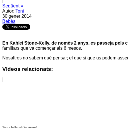
|
Següent »
Autor:
Toni
30 gener 2014
Bebès
En Kahlei Stone-Kelly, de només 2 anys, es passeja pels car
familiars que va començar als 6 mesos.
Nosaltres no sabem què pensar; el que si que us podem assegu
Vídeos relacionats:
Tots a ballar el Gangnam!