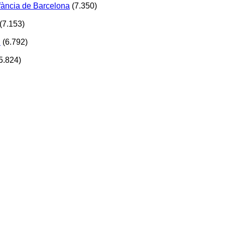
Infància de Barcelona
(7.350)
(7.153)
!
(6.792)
5.824)