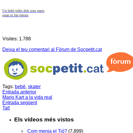
Un bebè gelós dels seus pares
quan es fan petons
Visites:
1.788
Deixa el teu comentari al Fòrum de Socpetit.cat
Tags:
bebè
,
skater
Entrada anterior
Mario Kart a la vida real
Entrada següent
Tat!
Els vídeos més vistos
Com menja el Tió?
(7.899)