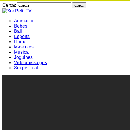
Cerca:
Animació
Bebès
Ball
Esports
Humor
Mascotes
Música
Joguines
Videomissatges
Socpetit.cat