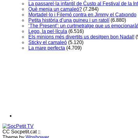
La passarel·la infantil de Custo al Festival de la 
Què menja un camaleó?
(7.284)
Mortadel·lo i Filemó contra en Jimmy el Catxondo
Petita història d’una guineu i un ratolí
(6.880)
‘The Present’: un curtmetratge que us emocionarà
Lego, la pel·lícula
(6.516)
Els minions més divertits us desitgen bon Nadal!
(
Sticky el camaleó
(5.120)
La mare perfecta
(4.709)
CC Socpetit.cat ::
Theme by
Wpshower