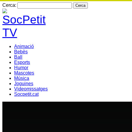
Cerca:
Animació
Bebès
Ball
Esports
Humor
Mascotes
Música
Joguines
Videomissatges
Socpetit.cat