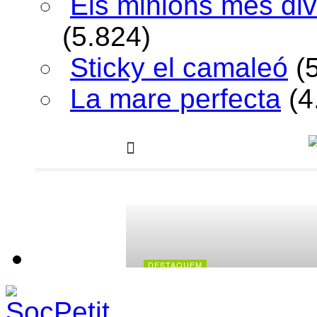
Els minions més div
(5.824)
Sticky el camaleó
(
La mare perfecta
(4