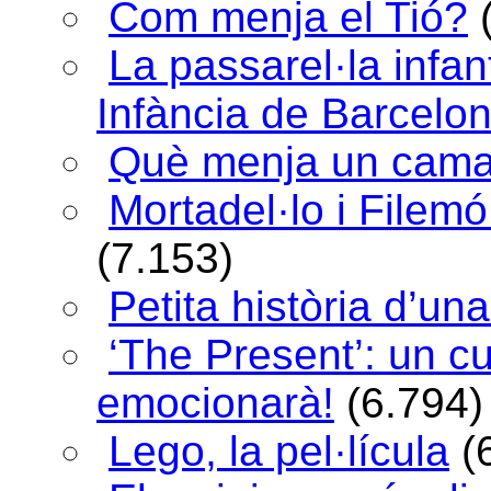
Com menja el Tió?
La passarel·la infan
Infància de Barcelo
Què menja un cama
Mortadel·lo i Filem
(7.153)
Petita història d’una
‘The Present’: un c
emocionarà!
(6.794)
Lego, la pel·lícula
(