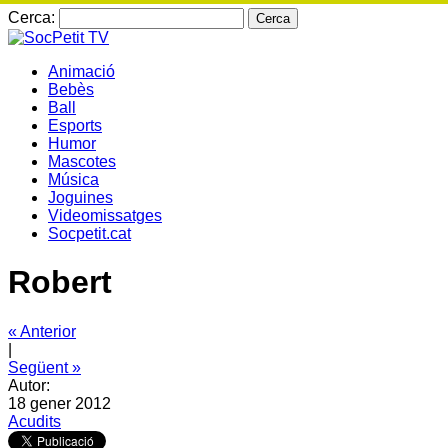
Cerca:
Animació
Bebès
Ball
Esports
Humor
Mascotes
Música
Joguines
Videomissatges
Socpetit.cat
Robert
« Anterior
|
Següent »
Autor:
18 gener 2012
Acudits