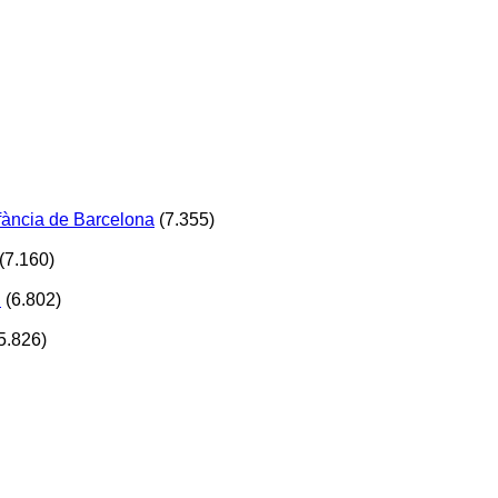
Infància de Barcelona
(7.355)
(7.160)
!
(6.802)
5.826)