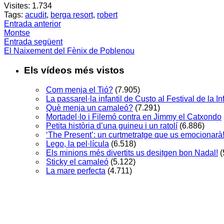
Visites:
1.734
Tags:
acudit
,
berga resort
,
robert
Entrada anterior
Montse
Entrada següent
El Naixement del Fènix de Poblenou
Els vídeos més vistos
Com menja el Tió?
(7.905)
La passarel·la infantil de Custo al Festival de la 
Què menja un camaleó?
(7.291)
Mortadel·lo i Filemó contra en Jimmy el Catxondo
Petita història d’una guineu i un ratolí
(6.886)
‘The Present’: un curtmetratge que us emocionarà
Lego, la pel·lícula
(6.518)
Els minions més divertits us desitgen bon Nadal!
(
Sticky el camaleó
(5.122)
La mare perfecta
(4.711)