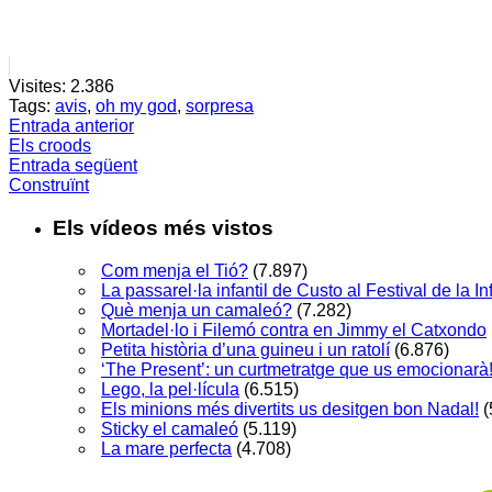
Visites:
2.386
Tags:
avis
,
oh my god
,
sorpresa
Entrada anterior
Els croods
Entrada següent
Construïnt
Els vídeos més vistos
Com menja el Tió?
(7.897)
La passarel·la infantil de Custo al Festival de la 
Què menja un camaleó?
(7.282)
Mortadel·lo i Filemó contra en Jimmy el Catxondo
Petita història d’una guineu i un ratolí
(6.876)
‘The Present’: un curtmetratge que us emocionarà
Lego, la pel·lícula
(6.515)
Els minions més divertits us desitgen bon Nadal!
(
Sticky el camaleó
(5.119)
La mare perfecta
(4.708)