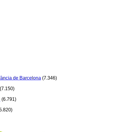
Infància de Barcelona
(7.346)
(7.150)
!
(6.791)
5.820)