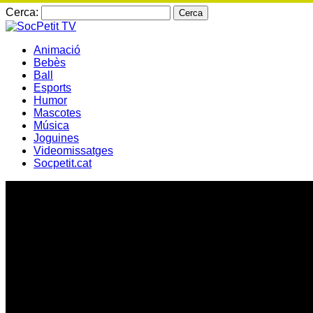
Cerca:
Animació
Bebès
Ball
Esports
Humor
Mascotes
Música
Joguines
Videomissatges
Socpetit.cat