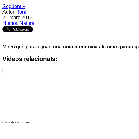
|
Següent »
Autor:
Toni
21 març 2013
Humor
,
Natura
Mireu què passa quan
una noia comunica als seus pares qu
Vídeos relacionats:
Com atrapar un nen