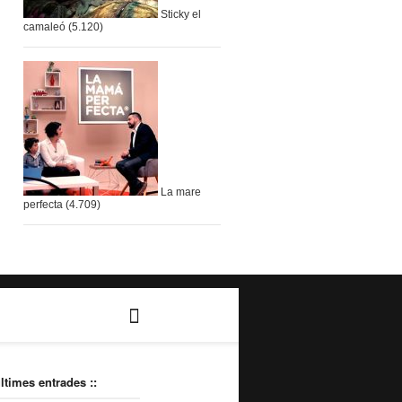
Sticky el
camaleó
(5.120)
La mare
perfecta
(4.709)