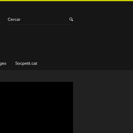
ges
Socpetit.cat