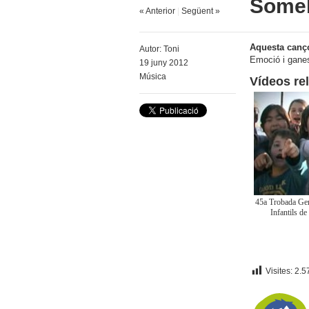
Someb
« Anterior
|
Següent »
Aquesta cançó
Autor:
Toni
Emoció i ganes
19 juny 2012
Música
Vídeos re
45a Trobada Gen
Infantils de
Visites:
2.5