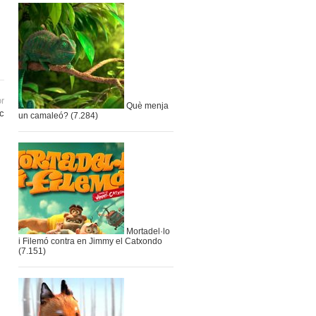
or
Què menja
c
un camaleó?
(7.284)
Mortadel·lo
i Filemó contra en Jimmy el Catxondo
(7.151)