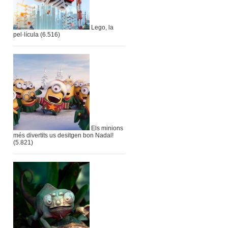
Lego, la
pel·lícula
(6.516)
Els minions
més divertits us desitgen bon Nadal!
(5.821)