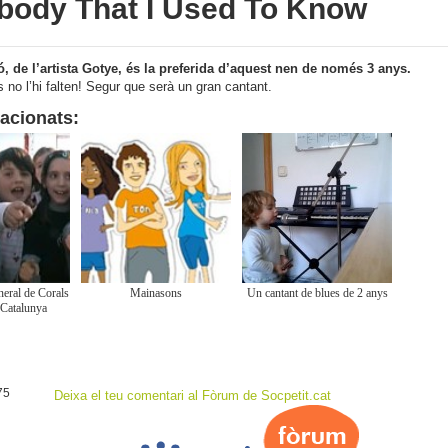
ody That I Used To Know
, de l’artista Gotye, és la preferida d’aquest nen de només 3 anys.
 no l’hi falten! Segur que serà un gran cantant.
lacionats:
eral de Corals
Mainasons
Un cantant de blues de 2 anys
 Catalunya
75
Deixa el teu comentari al Fòrum de Socpetit.cat