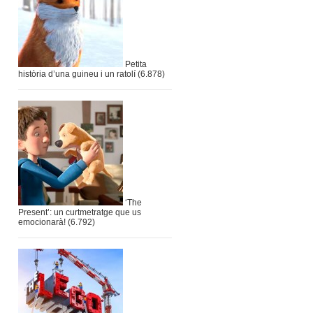
Petita
història d’una guineu i un ratolí
(6.878)
‘The
Present’: un curtmetratge que us
emocionarà!
(6.792)