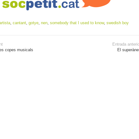
artista
,
cantant
,
gotye
,
nen
,
somebody that I used to know
,
swedish boy
nt
Entrada anteri
 les copes musicals
El superàne