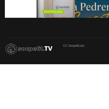
CC Socpetit.cat ::