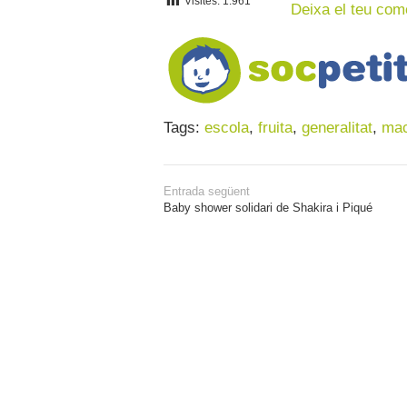
Visites:
1.961
Deixa el teu com
Tags:
escola
,
fruita
,
generalitat
,
mac
Entrada següent
Baby shower solidari de Shakira i Piqué