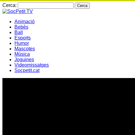
Cerca:
Animació
Bebès
Ball
Esports
Humor
Mascotes
Música
Joguines
Videomissatges
Socpetit.cat