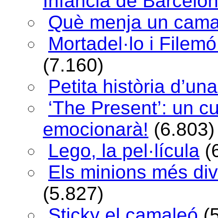
Infància de Barcelo
Què menja un cama
Mortadel·lo i Filem
(7.160)
Petita història d’una
‘The Present’: un c
emocionarà!
(6.803)
Lego, la pel·lícula
(
Els minions més div
(5.827)
Sticky el camaleó
(