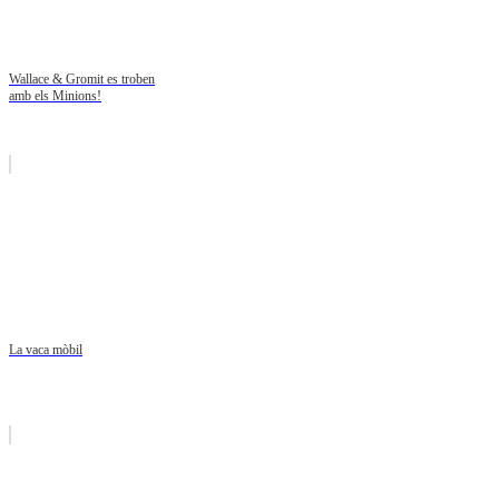
Wallace & Gromit es troben
amb els Minions!
La vaca mòbil