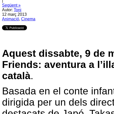
|
Següent »
Autor:
Toni
12 març 2013
Animació
,
Cinema
Aquest dissabte, 9 de ma
Friends: aventura a l’il
català
.
Basada en el conte infant
dirigida per un dels dire
destacats de Japó, Taka