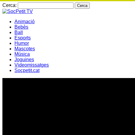
Cerca:
Animació
Bebès
Ball
Esports
Humor
Mascotes
Música
Joguines
Videomissatges
Socpetit.cat