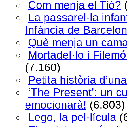
Com menja el Tió?
La passarel·la infan
Infància de Barcelo
Què menja un cama
Mortadel·lo i Filem
(7.160)
Petita història d’una
‘The Present’: un c
emocionarà!
(6.803)
Lego, la pel·lícula
(