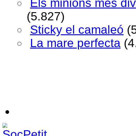
Els minions més div
(5.827)
Sticky el camaleó
(
La mare perfecta
(4