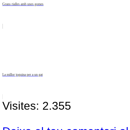
Grans rialles amb unes gomes
La millor joguina per a un gat
Visites:
2.355