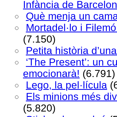
Infància de Barcelo
Què menja un cama
Mortadel·lo i Filem
(7.150)
Petita història d’una
‘The Present’: un c
emocionarà!
(6.791)
Lego, la pel·lícula
(
Els minions més div
(5.820)