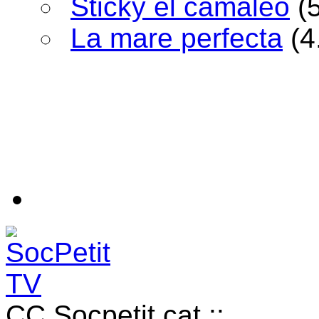
Sticky el camaleó
(
La mare perfecta
(4
CC Socpetit.cat ::