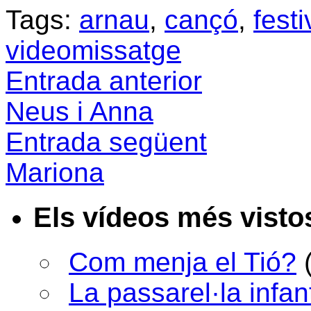
Tags:
arnau
,
cançó
,
festi
videomissatge
Entrada anterior
Neus i Anna
Entrada següent
Mariona
Els vídeos més visto
Com menja el Tió?
La passarel·la infan