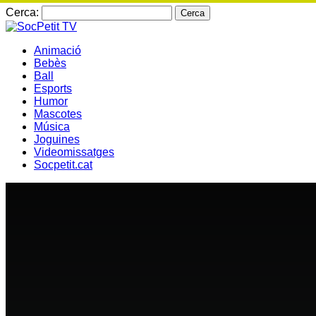
Cerca:
Animació
Bebès
Ball
Esports
Humor
Mascotes
Música
Joguines
Videomissatges
Socpetit.cat