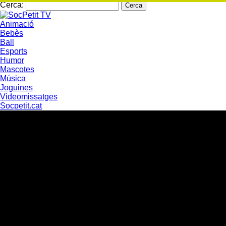
Cerca:
Animació
Bebès
Ball
Esports
Humor
Mascotes
Música
Joguines
Videomissatges
Socpetit.cat