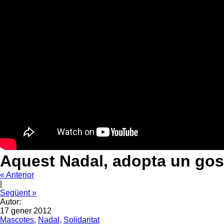
Aquest Nadal, adopta un gos
« Anterior
|
Següent »
Autor:
17 gener 2012
Mascotes
,
Nadal
,
Solidaritat