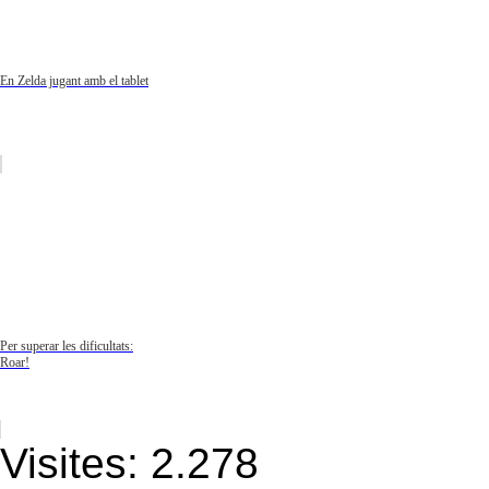
En Zelda jugant amb el tablet
Per superar les dificultats:
Roar!
Visites:
2.278